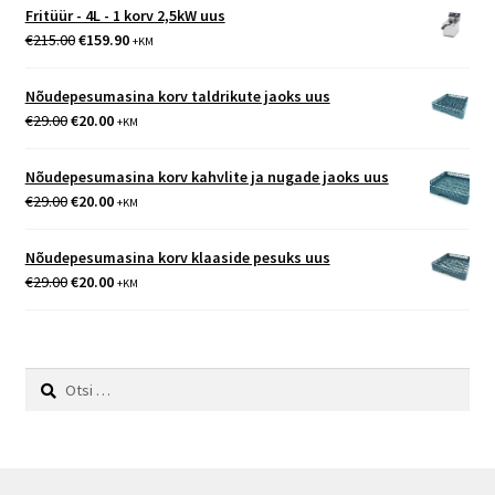
oli:
on:
Fritüür - 4L - 1 korv 2,5kW uus
€485.00.
€450.00.
Algne
Praegune
€
215.00
€
159.90
+KM
hind
hind
oli:
on:
Nõudepesumasina korv taldrikute jaoks uus
€215.00.
€159.90.
Algne
Praegune
€
29.00
€
20.00
+KM
hind
hind
oli:
on:
Nõudepesumasina korv kahvlite ja nugade jaoks uus
€29.00.
€20.00.
Algne
Praegune
€
29.00
€
20.00
+KM
hind
hind
oli:
on:
Nõudepesumasina korv klaaside pesuks uus
€29.00.
€20.00.
Algne
Praegune
€
29.00
€
20.00
+KM
hind
hind
oli:
on:
€29.00.
€20.00.
Otsi: