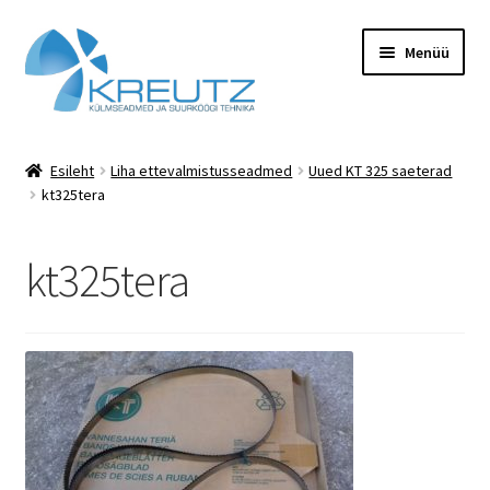
Liigu
Liigu
Menüü
navigeerimisele
sisu
juurde
Esileht
Esileht
Liha ettevalmistusseadmed
Uued KT 325 saeterad
kt325tera
Hooldus
KONTAKT
kt325tera
Minu konto
Pood
Rent
Teenused