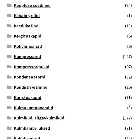
Kaupluse seadmed
(24)
Kebabi grillid
(1)
Keedukatlad
(13)
Kergituskapid
(6)
Kohvimasinad
(6)
Kompressorid
(147)
Kompressoripukid
(97)
Kondensaatorid
(52)
Kondiitri vitriinid
(26)
Koristuskapid
(11)
Külmakomponendid
(3)
Külmikud, sügavkülmikud
(177)
Külmkambri uksed
(71)
Külmkambrid
(22)