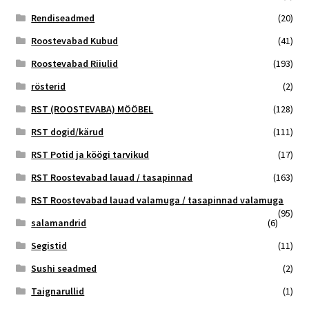
Rendiseadmed
(20)
Roostevabad Kubud
(41)
Roostevabad Riiulid
(193)
rösterid
(2)
RST (ROOSTEVABA) MÖÖBEL
(128)
RST dogid/kärud
(111)
RST Potid ja köögi tarvikud
(17)
RST Roostevabad lauad / tasapinnad
(163)
RST Roostevabad lauad valamuga / tasapinnad valamuga
(95)
salamandrid
(6)
Segistid
(11)
Sushi seadmed
(2)
Taignarullid
(1)