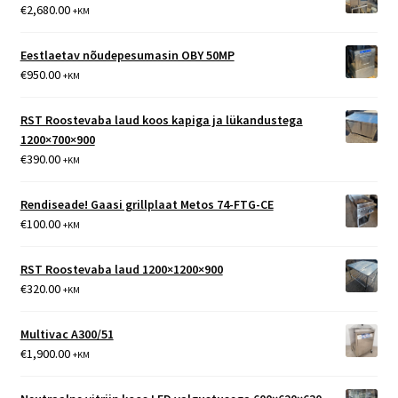
€
2,680.00
+KM
Eestlaetav nõudepesumasin OBY 50MP
€
950.00
+KM
RST Roostevaba laud koos kapiga ja lükandustega
1200×700×900
€
390.00
+KM
Rendiseade! Gaasi grillplaat Metos 74-FTG-CE
€
100.00
+KM
RST Roostevaba laud 1200×1200×900
€
320.00
+KM
Multivac A300/51
€
1,900.00
+KM