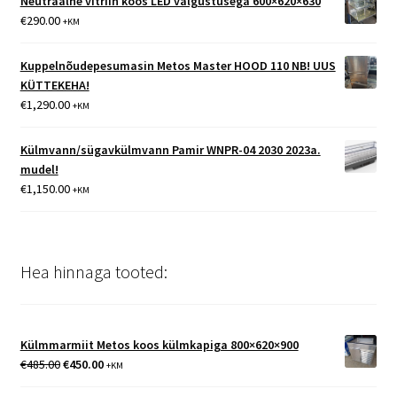
Neutraalne vitriin koos LED valgustusega 600×620×630
€
290.00
+KM
Kuppelnõudepesumasin Metos Master HOOD 110 NB! UUS
KÜTTEKEHA!
€
1,290.00
+KM
Külmvann/sügavkülmvann Pamir WNPR-04 2030 2023a.
mudel!
€
1,150.00
+KM
Hea hinnaga tooted:
Külmmarmiit Metos koos külmkapiga 800×620×900
Algne
Praegune
€
485.00
€
450.00
+KM
hind
hind