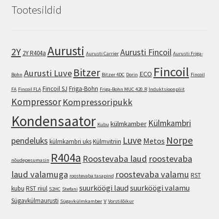
Tootesildid
Aurusti
2Y
Aurusti Fincoil
2Y R404a
Aurusti Carrier
Aurusti Friga-
Fincoil
Bitzer
Aurusti Luve
ECO
Bohn
Bitzer 4DC
Dorin
Fincoil
Fincoil SJ
Friga-Bohn
FA
Fincoil FLA
Friga-Bohn MUC 420.R
Induktsioonpliit
Kompressor
Kompressoripukk
Kondensaator
Külmkambri
külmkamber
Kubu
Norpe
Luve
pendeluks
Metos
külmkambri uks
Külmvitriin
R404a
Roostevaba laud
roostevaba
nõudepesumasin
laud valamuga
roostevaba valamu
RST
roostevaba tasapind
suurköögi laud
suurköögi valamu
kubu
RST riiul
S2HC
Stefani
Sügavkülmaurusti
v
Sügavkülmkamber
Vorstilõikur