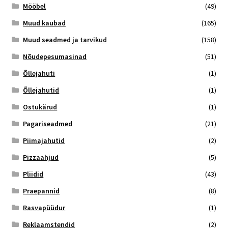
Mööbel
(49)
Muud kaubad
(165)
Muud seadmed ja tarvikud
(158)
Nõudepesumasinad
(51)
Õllejahuti
(1)
Õllejahutid
(1)
Ostukärud
(1)
Pagariseadmed
(21)
Piimajahutid
(2)
Pizzaahjud
(5)
Pliidid
(43)
Praepannid
(8)
Rasvapüüdur
(1)
Reklaamstendid
(2)