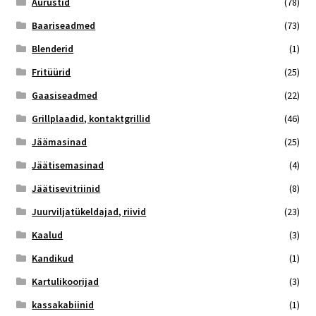
Aurustid
(78)
Baariseadmed
(73)
Blenderid
(1)
Fritüürid
(25)
Gaasiseadmed
(22)
Grillplaadid, kontaktgrillid
(46)
Jäämasinad
(25)
Jäätisemasinad
(4)
Jäätisevitriinid
(8)
Juurviljatükeldajad, riivid
(23)
Kaalud
(3)
Kandikud
(1)
Kartulikoorijad
(3)
kassakabiinid
(1)