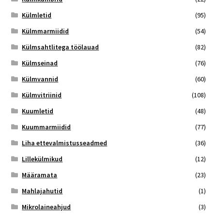
Külmletid
(95)
Külmmarmiidid
(54)
Külmsahtlitega töölauad
(82)
Külmseinad
(76)
Külmvannid
(60)
Külmvitriinid
(108)
Kuumletid
(48)
Kuummarmiidid
(77)
Liha ettevalmistusseadmed
(36)
Lillekülmikud
(12)
Määramata
(23)
Mahlajahutid
(1)
Mikrolaineahjud
(3)