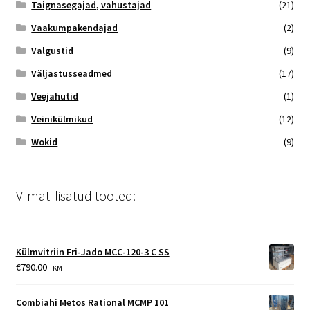
Taignasegajad, vahustajad
(21)
Vaakumpakendajad
(2)
Valgustid
(9)
Väljastusseadmed
(17)
Veejahutid
(1)
Veinikülmikud
(12)
Wokid
(9)
Viimati lisatud tooted:
Külmvitriin Fri-Jado MCC-120-3 C SS
€
790.00
+KM
Combiahi Metos Rational MCMP 101