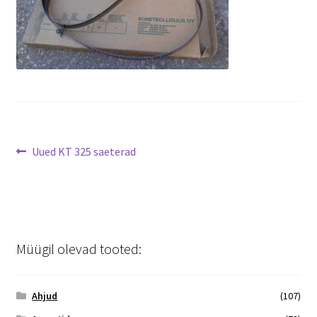
Transport
siseveeb
Ostukorv
Navigeerimine
Kassa
Eelmine
Uued KT 325 saeterad
postitus:
Müügil olevad tooted:
Ahjud
(107)