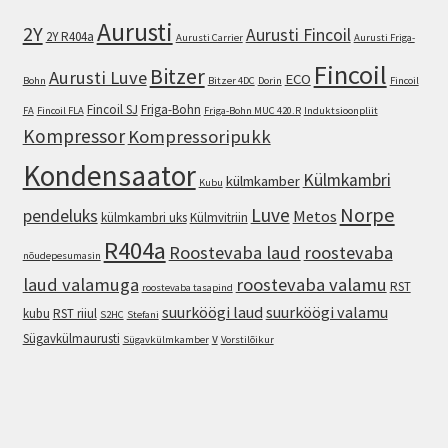
Aurusti
2Y
Aurusti Fincoil
2Y R404a
Aurusti Carrier
Aurusti Friga-
Fincoil
Bitzer
Aurusti Luve
ECO
Bohn
Bitzer 4DC
Dorin
Fincoil
Fincoil SJ
Friga-Bohn
FA
Fincoil FLA
Friga-Bohn MUC 420.R
Induktsioonpliit
Kompressor
Kompressoripukk
Kondensaator
Külmkambri
külmkamber
Kubu
Norpe
Luve
pendeluks
Metos
külmkambri uks
Külmvitriin
R404a
Roostevaba laud
roostevaba
nõudepesumasin
laud valamuga
roostevaba valamu
RST
roostevaba tasapind
suurköögi laud
suurköögi valamu
kubu
RST riiul
S2HC
Stefani
Sügavkülmaurusti
v
Sügavkülmkamber
Vorstilõikur