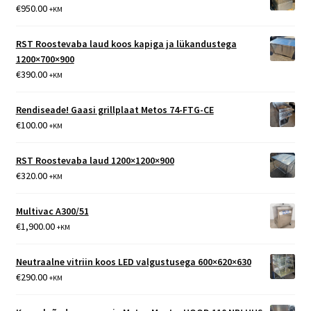
€
950.00
+KM
RST Roostevaba laud koos kapiga ja lükandustega
1200×700×900
€
390.00
+KM
Rendiseade! Gaasi grillplaat Metos 74-FTG-CE
€
100.00
+KM
RST Roostevaba laud 1200×1200×900
€
320.00
+KM
Multivac A300/51
€
1,900.00
+KM
Neutraalne vitriin koos LED valgustusega 600×620×630
€
290.00
+KM