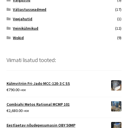
Valgustid
(9)
Väljastusseadmed
(17)
Veejahutid
(1)
Veinikülmikud
(12)
Wokid
(9)
Viimati lisatud tooted:
Külmvitriin Fri-Jado MCC-120-3 C SS
€
790.00
+KM
Combiahi Metos Rational MCMP 101
€
2,680.00
+KM
Eestlaetav nõudepesumasin OBY 50MP