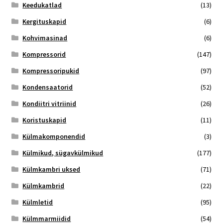
Keedukatlad
(13)
Kergituskapid
(6)
Kohvimasinad
(6)
Kompressorid
(147)
Kompressoripukid
(97)
Kondensaatorid
(52)
Kondiitri vitriinid
(26)
Koristuskapid
(11)
Külmakomponendid
(3)
Külmikud, sügavkülmikud
(177)
Külmkambri uksed
(71)
Külmkambrid
(22)
Külmletid
(95)
Külmmarmiidid
(54)