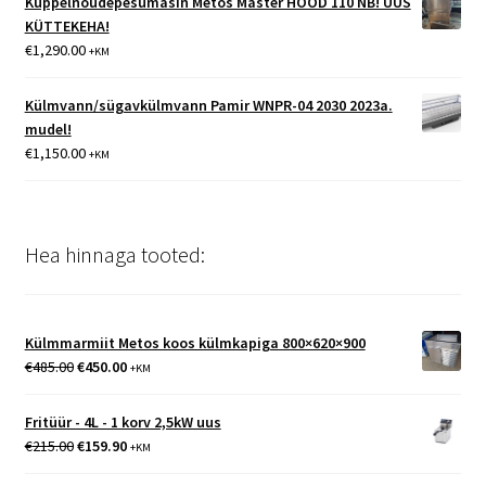
Kuppelnõudepesumasin Metos Master HOOD 110 NB! UUS
KÜTTEKEHA!
€
1,290.00
+KM
Külmvann/sügavkülmvann Pamir WNPR-04 2030 2023a.
mudel!
€
1,150.00
+KM
Hea hinnaga tooted:
Külmmarmiit Metos koos külmkapiga 800×620×900
Algne
Praegune
€
485.00
€
450.00
+KM
hind
hind
oli:
on:
Fritüür - 4L - 1 korv 2,5kW uus
€485.00.
€450.00.
Algne
Praegune
€
215.00
€
159.90
+KM
hind
hind