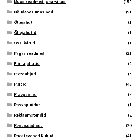
Muud seadmed ja tarvikud
(158)
Nõudepesumasinad
(51)
Õllejahuti
(1)
Õllejahutid
(1)
Ostukärud
(1)
Pagariseadmed
(21)
Piimajahutid
(2)
Pizzaahjud
(5)
Pliidid
(43)
Praepannid
(8)
Rasvapüüdur
(1)
Reklaamstendid
(2)
Rendiseadmed
(20)
Roostevabad Kubud
(41)