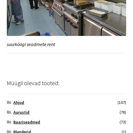
suurköögi seadmete rent
Müügil olevad tooted:
Ahjud
(107)
Aurustid
(78)
Baariseadmed
(73)
Blenderid
(1)