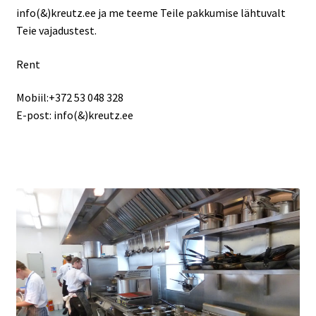
info(&)kreutz.ee ja me teeme Teile pakkumise lähtuvalt
Teie vajadustest.
Transport
Rent
siseveeb
Mobiil:+372 53 048 328
Ostukorv
E-post: info(&)kreutz.ee
Kassa