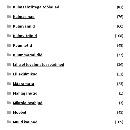
Külmsahtlitega töölauad
(82)
Külmseinad
(76)
Külmvannid
(60)
Külmvitriinid
(108)
Kuumletid
(48)
Kuummarmiidid
(77)
Liha ettevalmistusseadmed
(36)
Lillekülmikud
(12)
Määramata
(23)
Mahlajahutid
(1)
Mikrolaineahjud
(3)
Mööbel
(49)
Muud kaubad
(165)