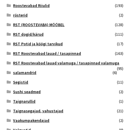
Roostevabad Riiulid
(193)
rösterid
(2)
RST (ROOSTEVABA) MÖÖBEL
(128)
RST dogid/kärud
(111)
RST Potid ja köögi tarvikud
(17)
RST Roostevabad lauad / tasapinnad
(163)
RST Roostevabad lauad valamuga / tasapinnad valamuga
(95)
salamandrid
(6)
Segistid
(11)
Sushi seadmed
(2)
Taignarullid
(1)
Taignasegajad, vahustajad
(21)
Vaakumpakendajad
(2)