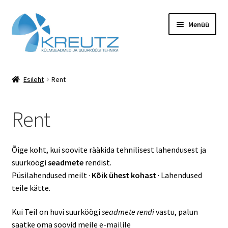
Liigu
Liigu
Menüü
navigeerimisele
sisu
juurde
Esileht
Esileht
Rent
Hooldus
Rent
KONTAKT
Minu konto
Õige koht, kui soovite rääkida tehnilisest lahendusest ja
suurköögi
seadmete
rendist.
Pood
Püsilahendused meilt ·
Kõik ühest kohast
· Lahendused
teile kätte.
Rent
Kui Teil on huvi suurköögi
seadmete rendi
vastu, palun
saatke oma soovid meile e-mailile
Teenused