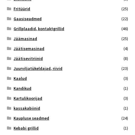
Fritüürid
(25)
Gaasiseadmed
(22)
Grillplaadid, kontaktgrillid
(46)
Jäämasinad
(25)
Jäätisemasinad
(4)
Jäätisevitriinid
(8)
Juurviljatükeldajad, riivid
(23)
Kaalud
(3)
Kandikud
(1)
Kartulikoorijad
(3)
kassakabiinid
(1)
Kaupluse seadmed
(24)
Kebabi grillid
(1)