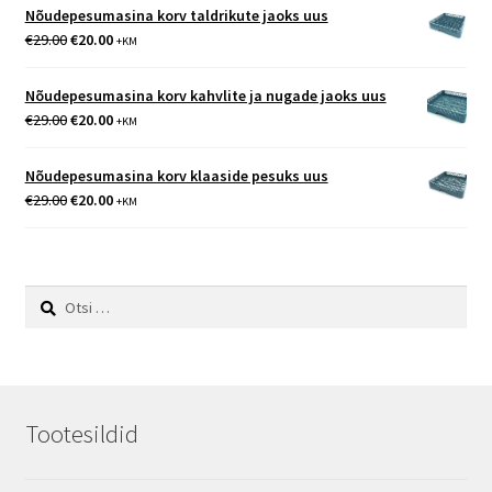
oli:
on:
Nõudepesumasina korv taldrikute jaoks uus
€215.00.
€159.90.
Algne
Praegune
€
29.00
€
20.00
+KM
hind
hind
oli:
on:
Nõudepesumasina korv kahvlite ja nugade jaoks uus
€29.00.
€20.00.
Algne
Praegune
€
29.00
€
20.00
+KM
hind
hind
oli:
on:
Nõudepesumasina korv klaaside pesuks uus
€29.00.
€20.00.
Algne
Praegune
€
29.00
€
20.00
+KM
hind
hind
oli:
on:
€29.00.
€20.00.
Otsi:
Tootesildid