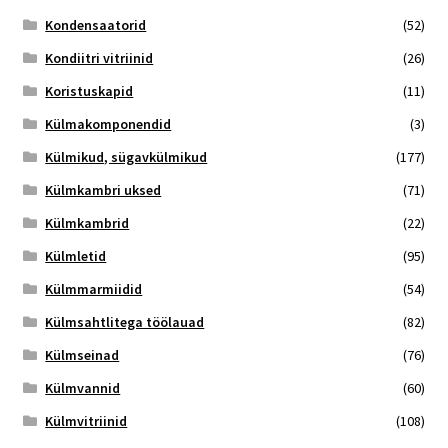
Kondensaatorid
(52)
Kondiitri vitriinid
(26)
Koristuskapid
(11)
Külmakomponendid
(3)
Külmikud, sügavkülmikud
(177)
Külmkambri uksed
(71)
Külmkambrid
(22)
Külmletid
(95)
Külmmarmiidid
(54)
Külmsahtlitega töölauad
(82)
Külmseinad
(76)
Külmvannid
(60)
Külmvitriinid
(108)