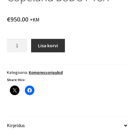
€
950.00
+KM
Kompressoripukk
Lisa korvi
Copeland
D3DC4-
75X
kogus
Kategooria:
Kompressoripukid
Share this:
Kirjeldus