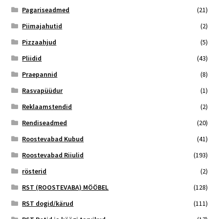
Pagariseadmed
(21)
Piimajahutid
(2)
Pizzaahjud
(5)
Pliidid
(43)
Praepannid
(8)
Rasvapüüdur
(1)
Reklaamstendid
(2)
Rendiseadmed
(20)
Roostevabad Kubud
(41)
Roostevabad Riiulid
(193)
rösterid
(2)
RST (ROOSTEVABA) MÖÖBEL
(128)
RST dogid/kärud
(111)