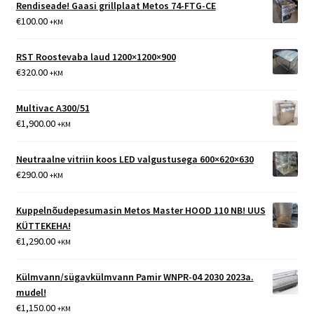
Rendiseade! Gaasi grillplaat Metos 74-FTG-CE
€
100.00
+KM
RST Roostevaba laud 1200×1200×900
€
320.00
+KM
Multivac A300/51
€
1,900.00
+KM
Neutraalne vitriin koos LED valgustusega 600×620×630
€
290.00
+KM
Kuppelnõudepesumasin Metos Master HOOD 110 NB! UUS
KÜTTEKEHA!
€
1,290.00
+KM
Külmvann/sügavkülmvann Pamir WNPR-04 2030 2023a.
mudel!
€
1,150.00
+KM