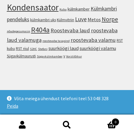
Kondensaator
Külmkambri
külmkamber
Kubu
Norpe
Luve
pendeluks
Metos
külmkambri uks
Külmvitriin
R404a
Roostevaba laud
roostevaba
nõudepesumasin
laud valamuga
roostevaba valamu
RST
roostevaba tasapind
suurköögi laud
suurköögi valamu
kubu
RST riiul
S2HC
Stefani
Sügavkülmaurusti
v
Sügavkülmkamber
Vorstilõikur
© Kreutz OÜ - Külmseadmed ja suurköögiseadmed 2026
Võta meiega ühendust telefoni teel 53 048 328
Built with WooCommerce
.
Peida
0
Otsi:
Otsi