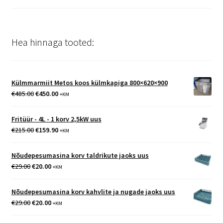
Hea hinnaga tooted:
Külmmarmiit Metos koos külmkapiga 800×620×900
Algne
Praegune
€
485.00
€
450.00
+KM
hind
hind
oli:
on:
Fritüür - 4L - 1 korv 2,5kW uus
€485.00.
€450.00.
Algne
Praegune
€
215.00
€
159.90
+KM
hind
hind
oli:
on:
Nõudepesumasina korv taldrikute jaoks uus
€215.00.
€159.90.
Algne
Praegune
€
29.00
€
20.00
+KM
hind
hind
oli:
on:
Nõudepesumasina korv kahvlite ja nugade jaoks uus
€29.00.
€20.00.
Algne
Praegune
€
29.00
€
20.00
+KM
hind
hind