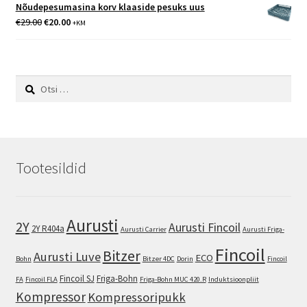
oli:
on:
Nõudepesumasina korv klaaside pesuks uus
€29.00.
€20.00.
Algne
Praegune
€
29.00
€
20.00
+KM
hind
hind
oli:
on:
€29.00.
€20.00.
Otsi:
Tootesildid
Aurusti
2Y
Aurusti Fincoil
2Y R404a
Aurusti Carrier
Aurusti Friga-
Fincoil
Bitzer
Aurusti Luve
ECO
Bohn
Bitzer 4DC
Dorin
Fincoil
Fincoil SJ
Friga-Bohn
FA
Fincoil FLA
Friga-Bohn MUC 420.R
Induktsioonpliit
Kompressor
Kompressoripukk