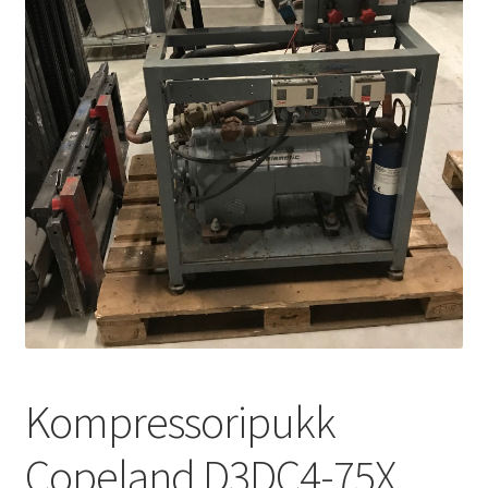
Transport
siseveeb
Ostukorv
Kassa
Kompressoripukk
Copeland D3DC4-75X