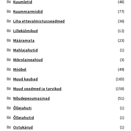
Kuumletid
(48)
Kuummarmiidid
(77)
Liha ettevalmistusseadmed
(36)
Lillekülmikud
(12)
Määramata
(23)
Mahlajahutid
(1)
Mikrolaineahjud
(3)
Mööbel
(49)
Muud kaubad
(165)
Muud seadmed ja tarvikud
(158)
Nõudepesumasinad
(51)
Õllejahuti
(1)
Õllejahutid
(1)
Ostukärud
(1)