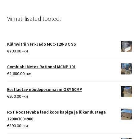
Viimati lisatud tooted:
Külmvitriin Fri-Jado MCC-120-3 C SS
€
790.00
+KM
Combiahi Metos Rational MCMP 101
€
2,680.00
+KM
Eestlaetav nõudepesumasin OBY 50MP
€
950.00
+KM
RST Roostevaba laud koos kapiga ja lükandustega
1200×700×900
€
390.00
+KM