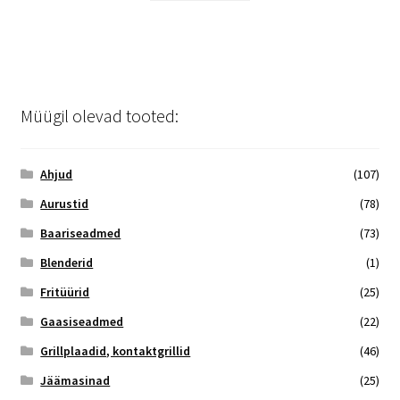
Müügil olevad tooted:
Ahjud
(107)
Aurustid
(78)
Baariseadmed
(73)
Blenderid
(1)
Fritüürid
(25)
Gaasiseadmed
(22)
Grillplaadid, kontaktgrillid
(46)
Jäämasinad
(25)