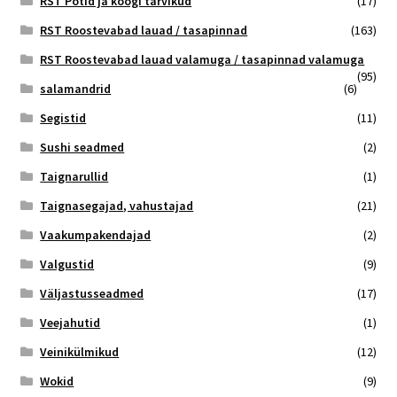
RST Potid ja köögi tarvikud
(17)
RST Roostevabad lauad / tasapinnad
(163)
RST Roostevabad lauad valamuga / tasapinnad valamuga
(95)
salamandrid
(6)
Segistid
(11)
Sushi seadmed
(2)
Taignarullid
(1)
Taignasegajad, vahustajad
(21)
Vaakumpakendajad
(2)
Valgustid
(9)
Väljastusseadmed
(17)
Veejahutid
(1)
Veinikülmikud
(12)
Wokid
(9)