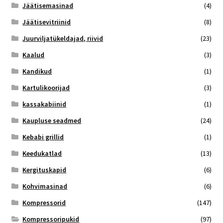
Jäätisemasinad
(4)
Jäätisevitriinid
(8)
Juurviljatükeldajad, riivid
(23)
Kaalud
(3)
Kandikud
(1)
Kartulikoorijad
(3)
kassakabiinid
(1)
Kaupluse seadmed
(24)
Kebabi grillid
(1)
Keedukatlad
(13)
Kergituskapid
(6)
Kohvimasinad
(6)
Kompressorid
(147)
Kompressoripukid
(97)