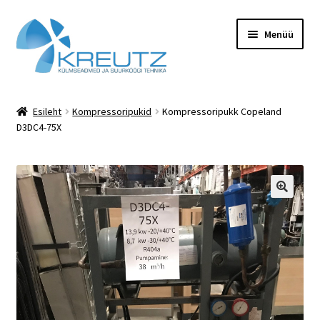
Liigu
Liigu
Menüü
navigeerimisele
sisu
juurde
Esileht
Esileht
Kompressoripukid
Kompressoripukk Copeland
D3DC4-75X
Hooldus
KONTAKT
Minu konto
Pood
Rent
Teenused