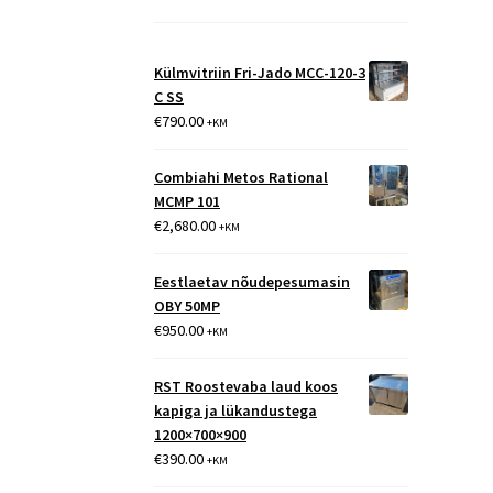
Külmvitriin Fri-Jado MCC-120-3
C SS
€
790.00
+KM
Combiahi Metos Rational
MCMP 101
€
2,680.00
+KM
Eestlaetav nõudepesumasin
OBY 50MP
€
950.00
+KM
RST Roostevaba laud koos
kapiga ja lükandustega
1200×700×900
€
390.00
+KM