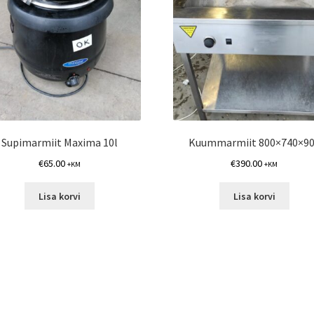
Supimarmiit Maxima 10l
Kuummarmiit 800×740×9
€
65.00
€
390.00
+KM
+KM
Lisa korvi
Lisa korvi