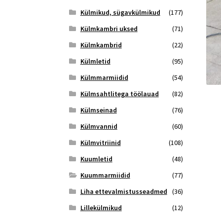
Külmikud, sügavkülmikud
(177)
Külmkambri uksed
(71)
Külmkambrid
(22)
Külmletid
(95)
Külmmarmiidid
(54)
Külmsahtlitega töölauad
(82)
Külmseinad
(76)
Külmvannid
(60)
Külmvitriinid
(108)
Kuumletid
(48)
Kuummarmiidid
(77)
Liha ettevalmistusseadmed
(36)
Lillekülmikud
(12)