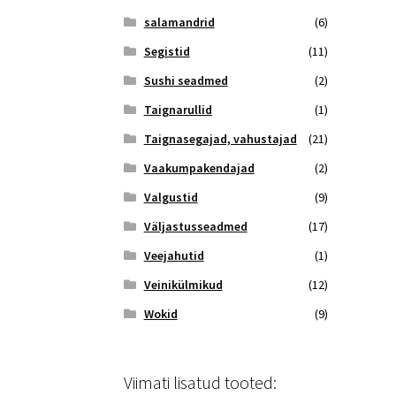
salamandrid
(6)
Segistid
(11)
Sushi seadmed
(2)
Taignarullid
(1)
Taignasegajad, vahustajad
(21)
Vaakumpakendajad
(2)
Valgustid
(9)
Väljastusseadmed
(17)
Veejahutid
(1)
Veinikülmikud
(12)
Wokid
(9)
Viimati lisatud tooted: