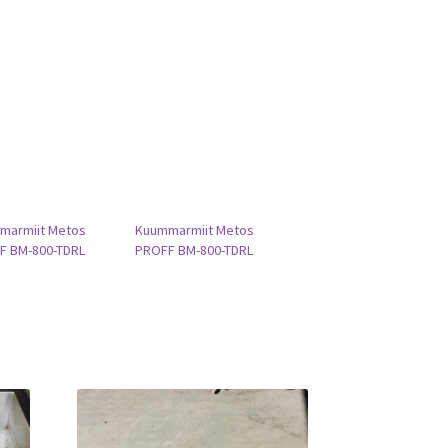
marmiit Metos
Kuummarmiit Metos
F BM-800-TDRL
PROFF BM-800-TDRL