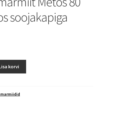
armiit Metos 80
s soojakapiga
M
Lisa korvi
marmiidid