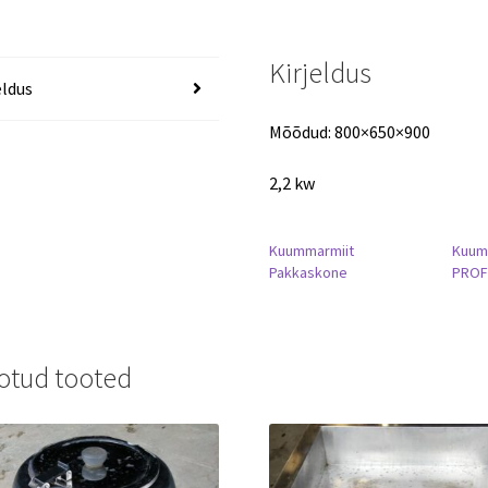
Kirjeldus
eldus
Mõõdud: 800×650×900
2,2 kw
Kuummarmiit
Kuum
Pakkaskone
PROF
otud tooted