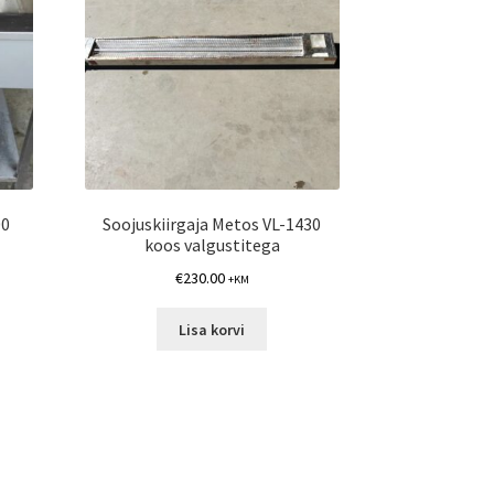
00
Soojuskiirgaja Metos VL-1430
koos valgustitega
€
230.00
+KM
Lisa korvi