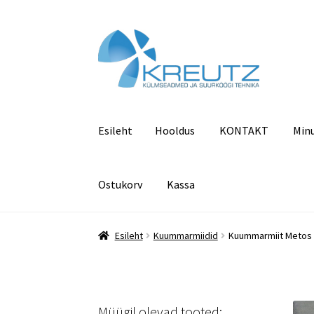
Liigu
Liigu
navigeerimisele
sisu
juurde
Esileht
Hooldus
KONTAKT
Min
Ostukorv
Kassa
Esileht
Hooldus
KONTAKT
Minu konto
Pood
Esileht
Kuummarmiidid
Kuummarmiit Metos 
Müügil olevad tooted: