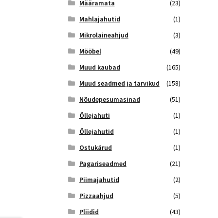
Määramata
(23)
Mahlajahutid
(1)
Mikrolaineahjud
(3)
Mööbel
(49)
Muud kaubad
(165)
Muud seadmed ja tarvikud
(158)
Nõudepesumasinad
(51)
Õllejahuti
(1)
Õllejahutid
(1)
Ostukärud
(1)
Pagariseadmed
(21)
Piimajahutid
(2)
Pizzaahjud
(5)
Pliidid
(43)