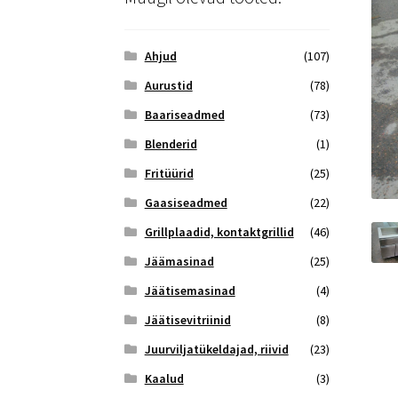
Ahjud
(107)
Aurustid
(78)
Baariseadmed
(73)
Blenderid
(1)
Fritüürid
(25)
Gaasiseadmed
(22)
Grillplaadid, kontaktgrillid
(46)
Jäämasinad
(25)
Jäätisemasinad
(4)
Jäätisevitriinid
(8)
Juurviljatükeldajad, riivid
(23)
Kaalud
(3)