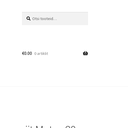
Otsi:
Otsi
€
0.00
0 artiklit