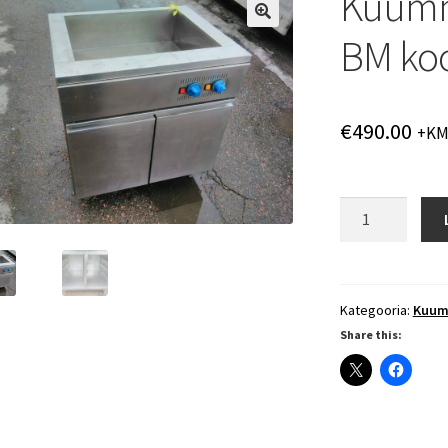
Kuumm
BM koo
€
490.00
+K
Kuummarmiit
Metos
80
BM
koos
Kategooria:
Kuum
soojakapiga
Share this:
kogus