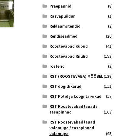
Praepannid
(8)
Rasvapüüdur
(1)
Reklaamstendid
(2)
Rendiseadmed
(20)
Roostevabad Kubud
(41)
Roostevabad Riiulid
(193)
rösterid
(2)
RST (ROOSTEVABA) MÖÖBEL
(128)
RST dogid/kärud
(111)
RST Potid ja köögi tarvikud
(17)
RST Roostevabad lauad /
tasapinnad
(163)
RST Roostevabad lauad
valamuga / tasapinnad
valamuga
(95)