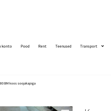
u konto
Pood
Rent
Teenused
Transport
Rent
Teenused
Transport
Ostukorv
Kassa
80 BM koos soojakapiga