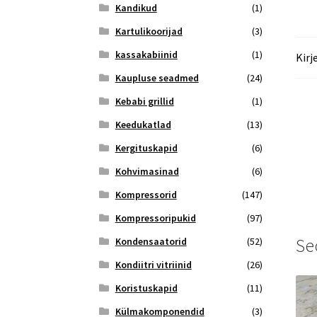
Kandikud
(1)
Kartulikoorijad
(3)
kassakabiinid
(1)
Kirj
Kaupluse seadmed
(24)
Kebabi grillid
(1)
Keedukatlad
(13)
Kergituskapid
(6)
Kohvimasinad
(6)
Kompressorid
(147)
Kompressoripukid
(97)
Se
Kondensaatorid
(52)
Kondiitri vitriinid
(26)
Koristuskapid
(11)
Külmakomponendid
(3)