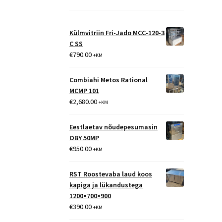
Külmvitriin Fri-Jado MCC-120-3
C SS
€
790.00
+KM
Combiahi Metos Rational
MCMP 101
€
2,680.00
+KM
Eestlaetav nõudepesumasin
OBY 50MP
€
950.00
+KM
RST Roostevaba laud koos
kapiga ja lükandustega
1200×700×900
€
390.00
+KM