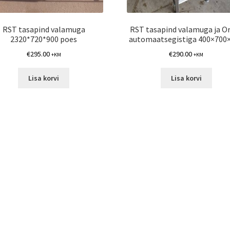
RST tasapind valamuga
RST tasapind valamuga ja O
2320*720*900 poes
automaatsegistiga 400×700
€
295.00
€
290.00
+KM
+KM
Lisa korvi
Lisa korvi