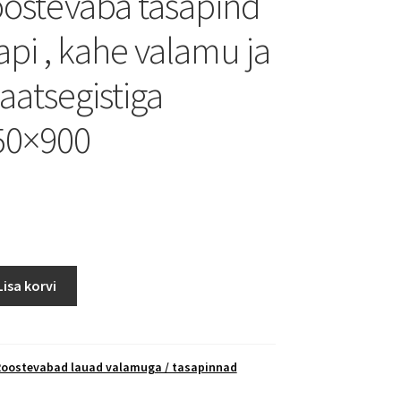
ostevaba tasapind
api , kahe valamu ja
atsegistiga
50×900
M
Lisa korvi
oostevabad lauad valamuga / tasapinnad