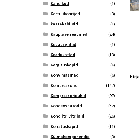
Kandikud
(1)
Kartulikoorijad
(3)
kassakabiinid
(1)
Kaupluse seadmed
(24)
Kebabi grillid
(1)
Keedukatlad
(13)
Kergituskapid
(6)
Kohvimasinad
(6)
Kirj
Kompressorid
(147)
Kompressoripukid
(97)
Kondensaatorid
(52)
Kondiitri vitriinid
(26)
Koristuskapid
(11)
Külmakomponendid
(3)