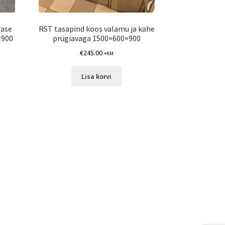
rase
RST tasapind koos valamu ja kahe
×900
prügiavaga 1500×600×900
€
245.00
+KM
Lisa korvi