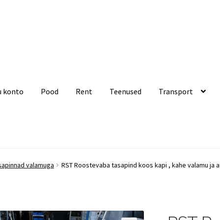
u konto
Pood
Rent
Teenused
Transport
Rent
Teenused
Transport
Ostukorv
Kassa
sapinnad valamuga
RST Roostevaba tasapind koos kapi , kahe valamu ja