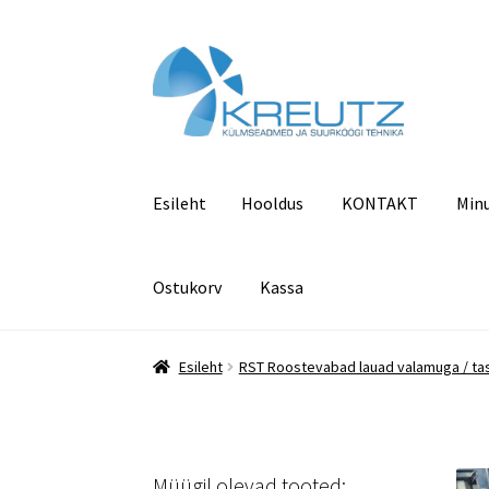
Liigu
Liigu
navigeerimisele
sisu
juurde
Esileht
Hooldus
KONTAKT
Min
Ostukorv
Kassa
Esileht
Hooldus
KONTAKT
Minu konto
Pood
Esileht
RST Roostevabad lauad valamuga / ta
Müügil olevad tooted: