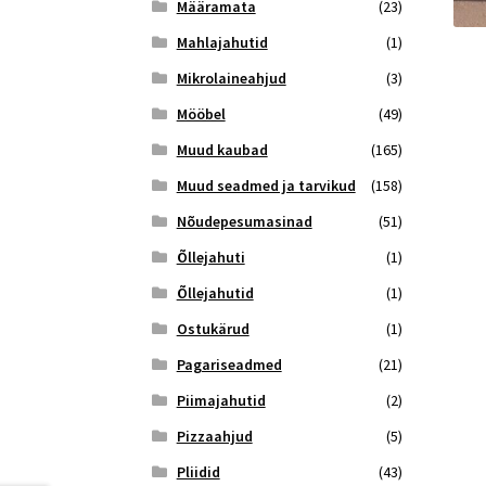
Määramata
(23)
Mahlajahutid
(1)
Mikrolaineahjud
(3)
Mööbel
(49)
Muud kaubad
(165)
Muud seadmed ja tarvikud
(158)
Nõudepesumasinad
(51)
Õllejahuti
(1)
Õllejahutid
(1)
Ostukärud
(1)
Pagariseadmed
(21)
Piimajahutid
(2)
Pizzaahjud
(5)
Pliidid
(43)