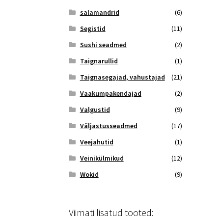
salamandrid
(6)
Segistid
(11)
Sushi seadmed
(2)
Taignarullid
(1)
Taignasegajad, vahustajad
(21)
Vaakumpakendajad
(2)
Valgustid
(9)
Väljastusseadmed
(17)
Veejahutid
(1)
Veinikülmikud
(12)
Wokid
(9)
Viimati lisatud tooted: