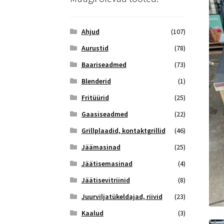
Ahjud
(107)
Aurustid
(78)
Baariseadmed
(73)
Blenderid
(1)
Fritüürid
(25)
Gaasiseadmed
(22)
Grillplaadid, kontaktgrillid
(46)
Jäämasinad
(25)
Jäätisemasinad
(4)
Jäätisevitriinid
(8)
Juurviljatükeldajad, riivid
(23)
Kaalud
(3)