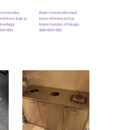
Roostevaba
Baari roostevaba laud
ind koos kapi ja
koos nõretusresti ja
iavadega
klaasi loputus otsikuga
650×900
800×650×900