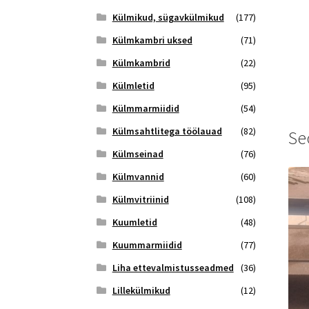
Külmikud, sügavkülmikud
(177)
Külmkambri uksed
(71)
Külmkambrid
(22)
Külmletid
(95)
Külmmarmiidid
(54)
Külmsahtlitega töölauad
(82)
Se
Külmseinad
(76)
Külmvannid
(60)
Külmvitriinid
(108)
Kuumletid
(48)
Kuummarmiidid
(77)
Liha ettevalmistusseadmed
(36)
Lillekülmikud
(12)