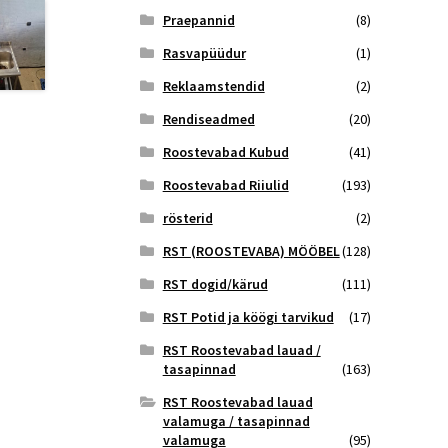
Praepannid
(8)
Rasvapüüdur
(1)
Reklaamstendid
(2)
Rendiseadmed
(20)
Roostevabad Kubud
(41)
Roostevabad Riiulid
(193)
rösterid
(2)
RST (ROOSTEVABA) MÖÖBEL
(128)
RST dogid/kärud
(111)
RST Potid ja köögi tarvikud
(17)
RST Roostevabad lauad /
tasapinnad
(163)
RST Roostevabad lauad
valamuga / tasapinnad
valamuga
(95)