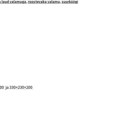
a laud valamuga
,
roostevaba valamu
,
suurköögi
iga
00 ja 330×230×200