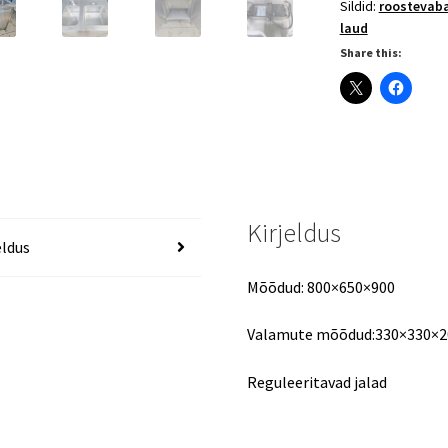
Sildid:
roostevab
kahe
laud
valamu
Share this:
ja
automaatsegist
800×650×900
kogus
Kirjeldus
eldus
Mõõdud: 800×650×900
Valamute mõõdud:330×330×2
Reguleeritavad jalad