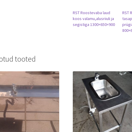
RST Roostevaba laud
RST 
koos valamu,alusriiuli ja
tasap
segistiga 1300×650×900
prüg
800×
otud tooted