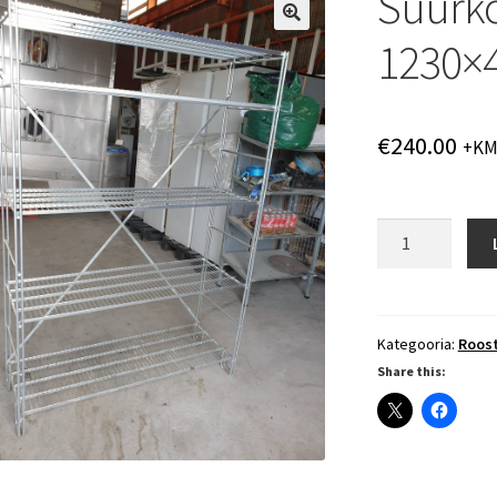
Suurköö
1230×
€
240.00
+K
Suurköögi
riiul
1230×400×1800
kogus
Kategooria:
Roost
Share this: