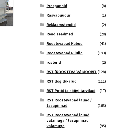
Praepannid
(8)
Rasvapüüdur
(1)
Reklaamstendid
(2)
Rendiseadmed
(20)
Roostevabad Kubud
(41)
Roostevabad Riiulid
(193)
rösterid
(2)
RST (ROOSTEVABA) MÖÖBEL
(128)
RST dogid/kärud
(111)
RST Potid ja köögi tarvikud
(17)
RST Roostevabad lauad /
tasapinnad
(163)
RST Roostevabad lauad
valamuga / tasapinnad
valamuga
(95)