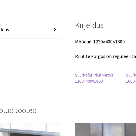
Kirjeldus
eldus
Mõõdud: 1230×400×1800
Riiulite kõrgus on reguleerita
Suurköögi riiul Metos
Suurk
1200×400×1800
1000
otud tooted