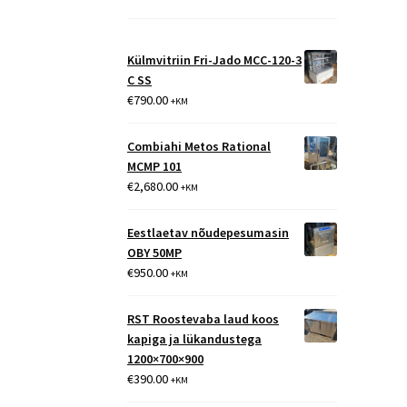
Külmvitriin Fri-Jado MCC-120-3
C SS
€
790.00
+KM
Combiahi Metos Rational
MCMP 101
€
2,680.00
+KM
Eestlaetav nõudepesumasin
OBY 50MP
€
950.00
+KM
RST Roostevaba laud koos
kapiga ja lükandustega
1200×700×900
€
390.00
+KM