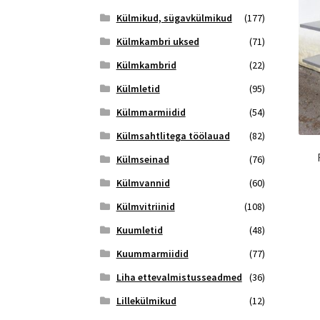
Külmikud, sügavkülmikud
(177)
Külmkambri uksed
(71)
Külmkambrid
(22)
Külmletid
(95)
Külmmarmiidid
(54)
Külmsahtlitega töölauad
(82)
Külmseinad
(76)
Külmvannid
(60)
Külmvitriinid
(108)
Kuumletid
(48)
Kuummarmiidid
(77)
Liha ettevalmistusseadmed
(36)
Lillekülmikud
(12)