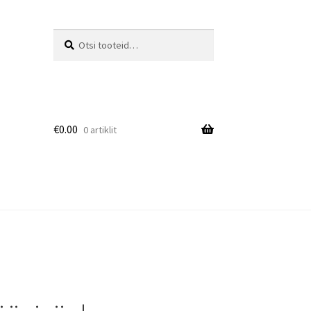
Otsi:
Otsi
€
0.00
0 artiklit