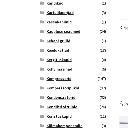
Kandikud
(1)
Kartulikoorijad
(3)
kassakabiinid
(1)
Kirj
Kaupluse seadmed
(24)
Kebabi grillid
(1)
Keedukatlad
(13)
Kergituskapid
(6)
Kohvimasinad
(6)
Kompressorid
(147)
Kompressoripukid
(97)
Kondensaatorid
(52)
Se
Kondiitri vitriinid
(26)
Koristuskapid
(11)
Külmakomponendid
(3)