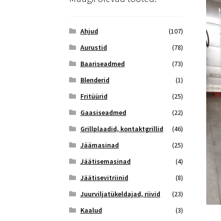
Ahjud
(107)
Aurustid
(78)
Baariseadmed
(73)
Blenderid
(1)
Fritüürid
(25)
Gaasiseadmed
(22)
Grillplaadid, kontaktgrillid
(46)
Jäämasinad
(25)
Jäätisemasinad
(4)
Jäätisevitriinid
(8)
Juurviljatükeldajad, riivid
(23)
Kaalud
(3)