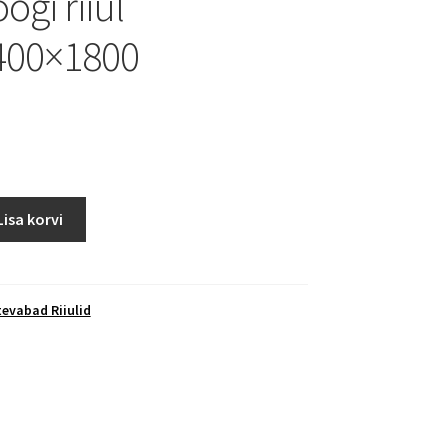
gi riiul
400×1800
M
Lisa korvi
evabad Riiulid