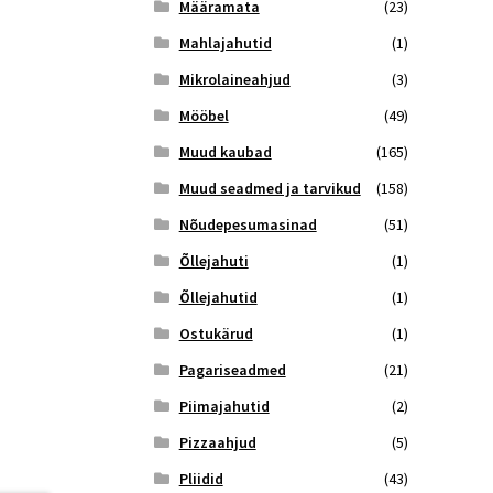
Määramata
(23)
Mahlajahutid
(1)
Mikrolaineahjud
(3)
Mööbel
(49)
Muud kaubad
(165)
Muud seadmed ja tarvikud
(158)
Nõudepesumasinad
(51)
Õllejahuti
(1)
Õllejahutid
(1)
Ostukärud
(1)
Pagariseadmed
(21)
Piimajahutid
(2)
Pizzaahjud
(5)
Pliidid
(43)