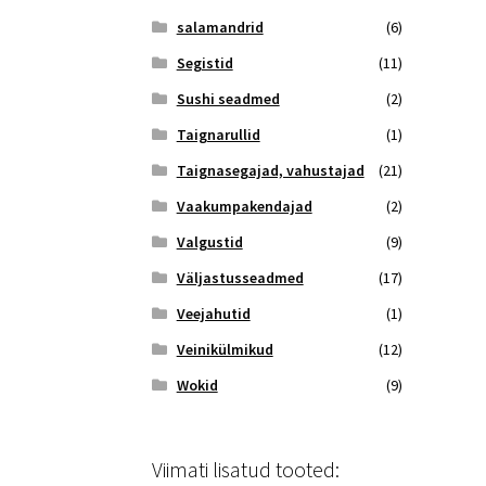
salamandrid
(6)
Segistid
(11)
Sushi seadmed
(2)
Taignarullid
(1)
Taignasegajad, vahustajad
(21)
Vaakumpakendajad
(2)
Valgustid
(9)
Väljastusseadmed
(17)
Veejahutid
(1)
Veinikülmikud
(12)
Wokid
(9)
Viimati lisatud tooted: