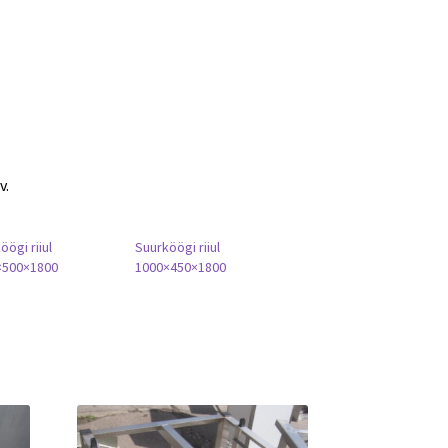
v.
öögi riiul
Suurköögi riiul
×500×1800
1000×450×1800