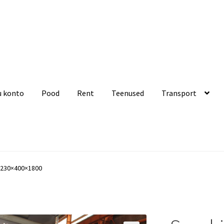
u konto
Pood
Rent
Teenused
Transport
Rent
Teenused
Transport
Ostukorv
Kassa
 1230×400×1800