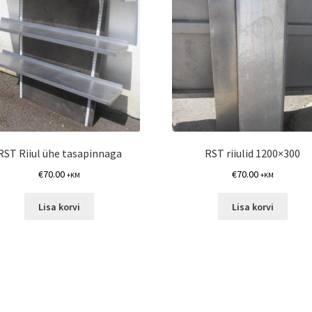
RST Riiul ühe tasapinnaga
RST riiulid 1200×300
€
70.00
€
70.00
+KM
+KM
Lisa korvi
Lisa korvi