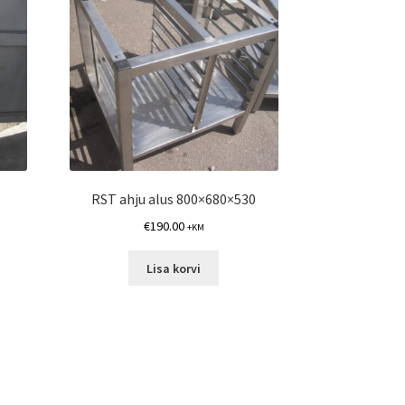
RST ahju alus 800×680×530
€
190.00
+KM
Lisa korvi