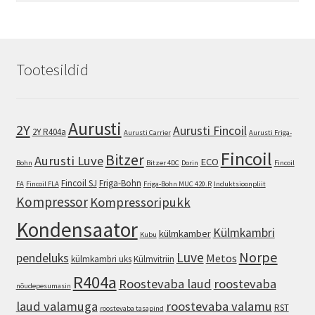
Tootesildid
Aurusti
2Y
Aurusti Fincoil
2Y R404a
Aurusti Carrier
Aurusti Friga-
Fincoil
Bitzer
Aurusti Luve
ECO
Bohn
Bitzer 4DC
Dorin
Fincoil
Fincoil SJ
Friga-Bohn
FA
Fincoil FLA
Friga-Bohn MUC 420.R
Induktsioonpliit
Kompressor
Kompressoripukk
Kondensaator
Külmkambri
külmkamber
Kubu
Norpe
Luve
pendeluks
Metos
külmkambri uks
Külmvitriin
R404a
Roostevaba laud
roostevaba
nõudepesumasin
laud valamuga
roostevaba valamu
RST
roostevaba tasapind