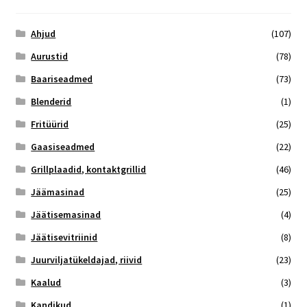
Ahjud
(107)
Aurustid
(78)
Baariseadmed
(73)
Blenderid
(1)
Fritüürid
(25)
Gaasiseadmed
(22)
Grillplaadid, kontaktgrillid
(46)
Jäämasinad
(25)
Jäätisemasinad
(4)
Jäätisevitriinid
(8)
Juurviljatükeldajad, riivid
(23)
Kaalud
(3)
Kandikud
(1)