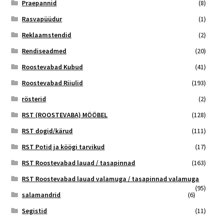
Praepannid
(8)
Rasvapüüdur
(1)
Reklaamstendid
(2)
Rendiseadmed
(20)
Roostevabad Kubud
(41)
Roostevabad Riiulid
(193)
rösterid
(2)
RST (ROOSTEVABA) MÖÖBEL
(128)
RST dogid/kärud
(111)
RST Potid ja köögi tarvikud
(17)
RST Roostevabad lauad / tasapinnad
(163)
RST Roostevabad lauad valamuga / tasapinnad valamuga
(95)
salamandrid
(6)
Segistid
(11)