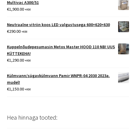
Multivac A300/51
€
1,900.00
+KM
Neutraalne vitriin koos LED valgustusega 600×620×630
€
290.00
+KM
Kuppelnõudepesumasin Metos Master HOOD 110 NB! UUS
KÜTTEKEHA!
€
1,290.00
+KM
Külmvann/sügavkülmvann Pamir WNPR-04 2030 2023a.
mudel!
€
1,150.00
+KM
Hea hinnaga tooted: