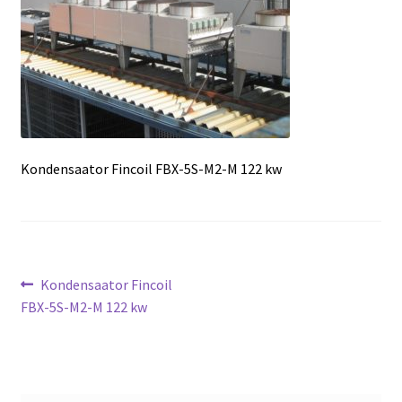
Transport
siseveeb
Ostukorv
Kondensaator Fincoil FBX-5S-M2-M 122 kw
Kassa
Navigeerimine
Eelmine
Kondensaator Fincoil
postitus:
FBX-5S-M2-M 122 kw