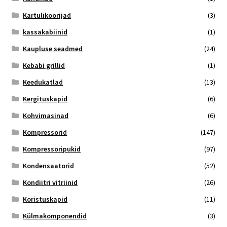
Kartulikoorijad
(3)
kassakabiinid
(1)
Kaupluse seadmed
(24)
Kebabi grillid
(1)
Keedukatlad
(13)
Kergituskapid
(6)
Kohvimasinad
(6)
Kompressorid
(147)
Kompressoripukid
(97)
Kondensaatorid
(52)
Kondiitri vitriinid
(26)
Koristuskapid
(11)
Külmakomponendid
(3)