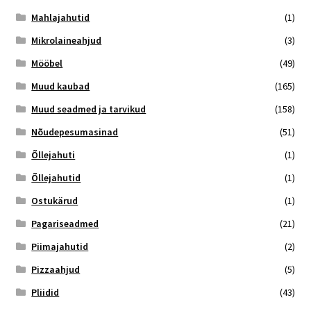
Mahlajahutid
(1)
Mikrolaineahjud
(3)
Mööbel
(49)
Muud kaubad
(165)
Muud seadmed ja tarvikud
(158)
Nõudepesumasinad
(51)
Õllejahuti
(1)
Õllejahutid
(1)
Ostukärud
(1)
Pagariseadmed
(21)
Piimajahutid
(2)
Pizzaahjud
(5)
Pliidid
(43)