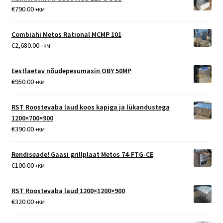
€
790.00
+KM
Combiahi Metos Rational MCMP 101
€
2,680.00
+KM
Eestlaetav nõudepesumasin OBY 50MP
€
950.00
+KM
RST Roostevaba laud koos kapiga ja lükandustega
1200×700×900
€
390.00
+KM
Rendiseade! Gaasi grillplaat Metos 74-FTG-CE
€
100.00
+KM
RST Roostevaba laud 1200×1200×900
€
320.00
+KM