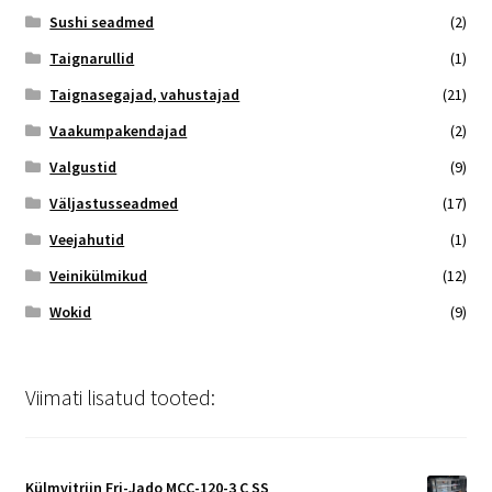
Sushi seadmed
(2)
Taignarullid
(1)
Taignasegajad, vahustajad
(21)
Vaakumpakendajad
(2)
Valgustid
(9)
Väljastusseadmed
(17)
Veejahutid
(1)
Veinikülmikud
(12)
Wokid
(9)
Viimati lisatud tooted:
Külmvitriin Fri-Jado MCC-120-3 C SS