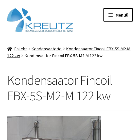
Liigu
Liigu
Menüü
navigeerimisele
sisu
juurde
Esileht
Esileht
Kondensaatorid
Kondensaator Fincoil FBX-5S-M2-M
122 kw
Kondensaator Fincoil FBX-5S-M2-M 122 kw
Hooldus
KONTAKT
Kondensaator Fincoil
Minu konto
FBX-5S-M2-M 122 kw
Pood
Rent
Teenused