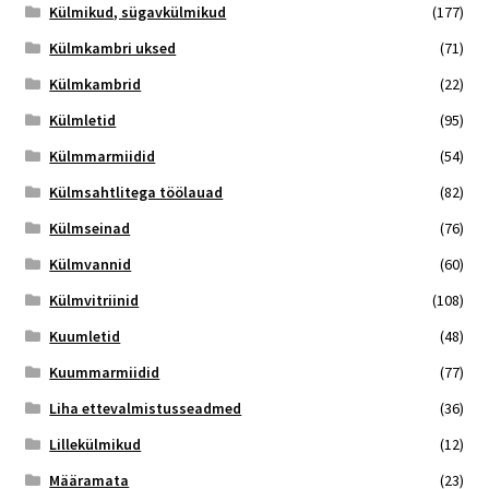
Külmikud, sügavkülmikud
(177)
Külmkambri uksed
(71)
Külmkambrid
(22)
Külmletid
(95)
Külmmarmiidid
(54)
Külmsahtlitega töölauad
(82)
Külmseinad
(76)
Külmvannid
(60)
Külmvitriinid
(108)
Kuumletid
(48)
Kuummarmiidid
(77)
Liha ettevalmistusseadmed
(36)
Lillekülmikud
(12)
Määramata
(23)