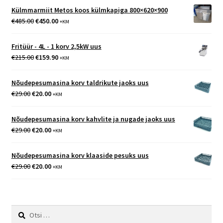
Külmmarmiit Metos koos külmkapiga 800×620×900
Algne
Praegune
€
485.00
€
450.00
+KM
hind
hind
oli:
on:
Fritüür - 4L - 1 korv 2,5kW uus
€485.00.
€450.00.
Algne
Praegune
€
215.00
€
159.90
+KM
hind
hind
oli:
on:
Nõudepesumasina korv taldrikute jaoks uus
€215.00.
€159.90.
Algne
Praegune
€
29.00
€
20.00
+KM
hind
hind
oli:
on:
Nõudepesumasina korv kahvlite ja nugade jaoks uus
€29.00.
€20.00.
Algne
Praegune
€
29.00
€
20.00
+KM
hind
hind
oli:
on:
Nõudepesumasina korv klaaside pesuks uus
€29.00.
€20.00.
Algne
Praegune
€
29.00
€
20.00
+KM
hind
hind
oli:
on:
€29.00.
€20.00.
Otsi: